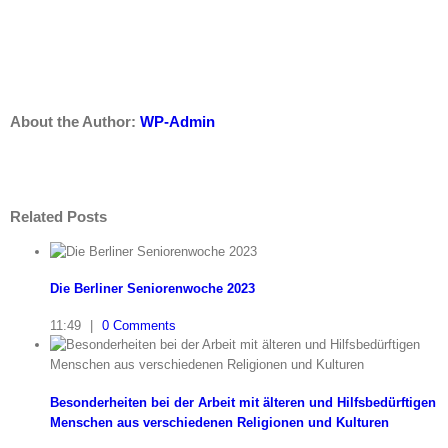
Facebook
Twitter
LinkedIn
Reddit
Whatsapp
Tumblr
Pinterest
Vk
Email
About the Author:
WP-Admin
Related Posts
Die Berliner Seniorenwoche 2023
11:49
|
0 Comments
Besonderheiten bei der Arbeit mit älteren und Hilfsbedürftigen
Menschen aus verschiedenen Religionen und Kulturen