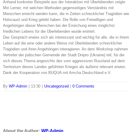
Anhand konkreter Beispiele aus der Interaktion mit Überlebenden zeigte
Miri Lerner, mit welchen Methoden gegenseitiges Verständnis mit
Menschen erreicht werden kann, die in Zeiten schrecklicher Tragödien wie
Holocaust und Krieg gelebt haben. Die Rolle von Freiwilligen und
Angehörigen dieser Menschen bei der Erreichung eines möglichst
friedlichen Lebens für die Überlebenden wurde erörtert.
Das Gespräch erwies sich als interessant und wichtig für alle, die in ihrem
Leben auf die eine oder andere Weise mit Überlebenden schrecklicher
Tragödien und ihren Angehörigen interagieren. An dem Workshop nahmen
Vertreter der jüdischen Gemeinde der Stadt Dnipro (Ukraine) teil, für die
sich dieses Thema angesichts des vom aggressiven Russland auf dem
Territorium dieses Landes geführten Krieges als äußerst relevant erwies.
Dank der Kooperation von BUQUA mit Amcha Deutschland e.V.
By
WP-Admin
|
13:30
|
Uncategorized
|
0 Comments
Facebook
Twitter
LinkedIn
Reddit
Whatsapp
Tumblr
Pinterest
Vk
Email
About the Author:
WP-Admin